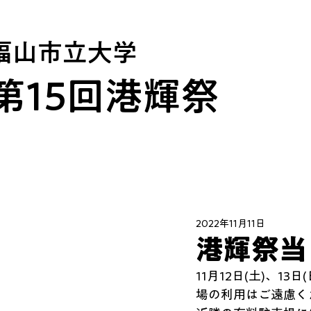
福山市立大学
第15回​港輝祭
2022年11月11日
港輝祭当
11月12日(土)、
場の利用はご遠慮く